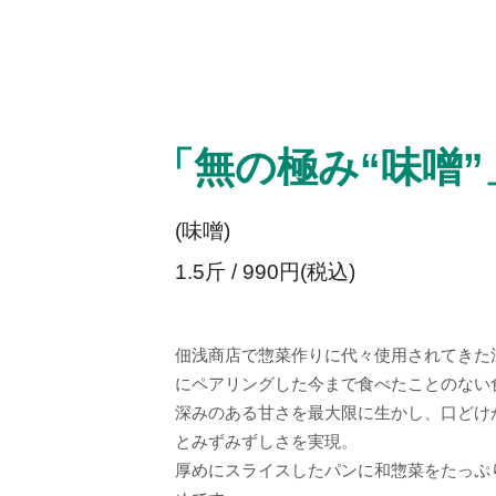
「無の極み“味噌”
(味噌)
1.5斤 / 990円(税込)
佃浅商店で惣菜作りに代々使用されてきた
にペアリングした今まで食べたことのない
深みのある甘さを最大限に生かし、口どけ
とみずみずしさを実現
。
厚めにスライスしたパンに和惣菜をたっぷ