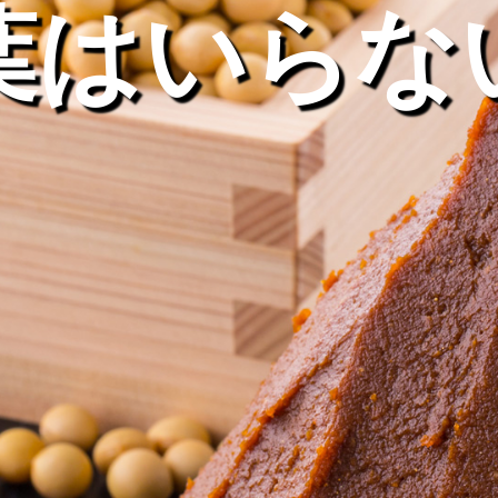
葉はいらな
ン
屋