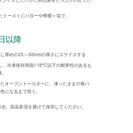
にスライスしたパンに和惣菜をたっぷりのせてい
たトーストにバターや蜂蜜＋塩で。
日以降
し厚めの25～30mmの厚さにスライスする
し、冷凍保存用袋(-18℃以下の耐寒性のあるも
凍。
したオーブントースターに、凍ったままの食パ
麦色になるまで焼く。
日光、高温多湿を避けて保存してください。