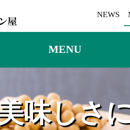
題
NEWS
名
MENU
の
な
美味しさ
い
パ