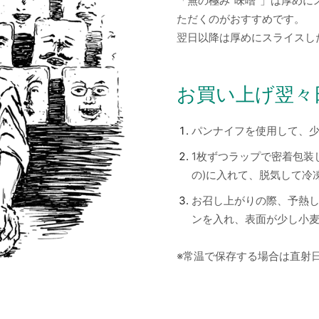
「無の極み”味噌”」は厚め
ただくのがおすすめです。
翌日以降は厚めにスライスし
お買い上げ翌々
パンナイフを使用して、少
1枚ずつラップで密着包装
の)に入れて、脱気して冷
お召し上がりの際、予熱
ンを入れ、表面が少し小
※常温で保存する場合は直射