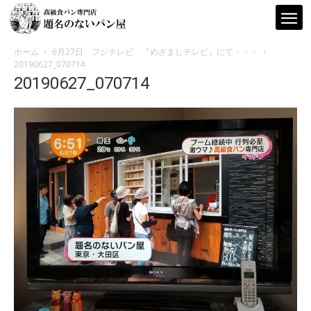
ホーム
6月27日 フジテレビ 『めざましテレビ』にて・・・
20190627_070714
20190627_070714
題
名
の
な
い