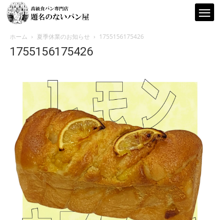
ホーム
夏季休業のお知らせ
1755156175426
1755156175426
題
名
の
な
い