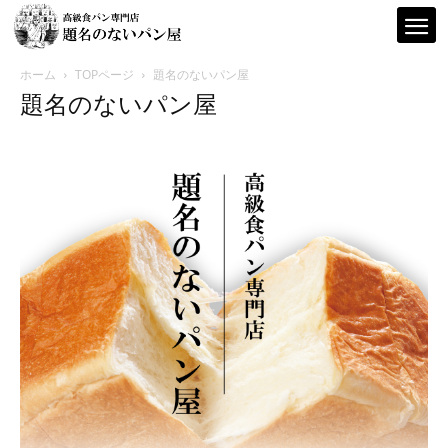
ホーム
TOPページ
題名のないパン屋
題名のないパン屋
題
名
の
な
い